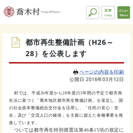
都市再生整備計画（H26～
28）を公表します
ページの内容を印刷
公開日 2016年03月12日
村では、平成
26
年度から
28
年度の
3
年間の予定で都市再
生法に基づく「喬木地区都市再生整備計画」を策定し、
国
の社会資本整備総合交付金を活用し、「住民の安心・安
全」及び「交流人口の確保」を主眼に据えた
各種事業を推
進しています。
ついては都市再生特別措置法第46条15項の規定に