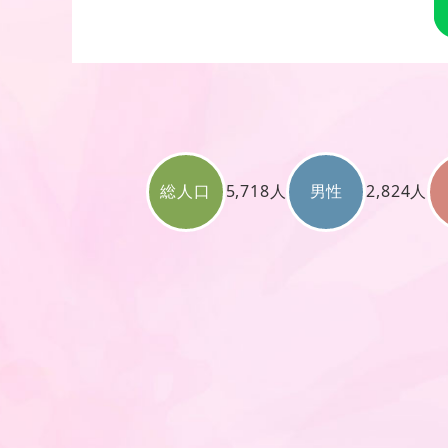
総人口
5,718人
男性
2,824人