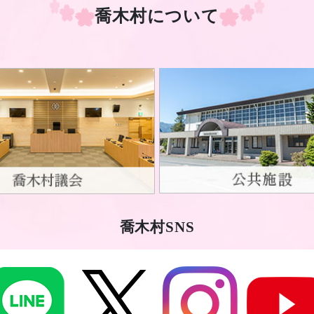
喬木村について
喬木村SNS