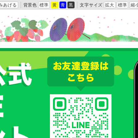
みあげる
背景色
標準
黄
青
黒
文字サイズ
拡大
標準
縮