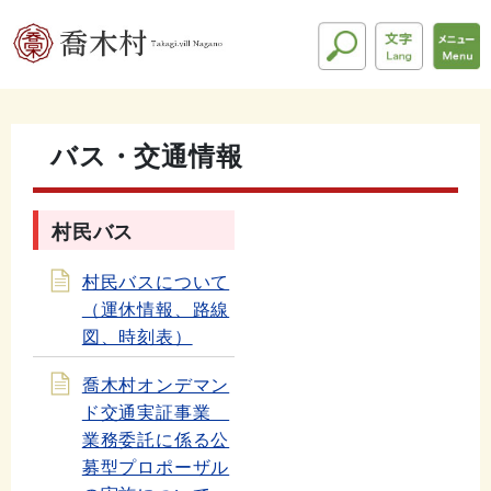
バス・交通情報
村民バス
村民バスについて
（運休情報、路線
図、時刻表）
喬木村オンデマン
ド交通実証事業
業務委託に係る公
募型プロポーザル