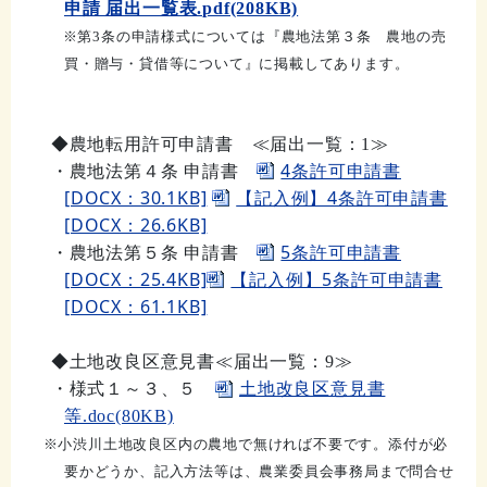
申請 届出一覧表.pdf(208KB)
※第3条の申請様式については『農地法第３条 農地の売
買・贈与・貸借等について』に掲載してあります。
◆農地転用許可申請書
≪届出一覧：1
≫
・農地法第４条 申請書
4条許可申請書
[DOCX：30.1KB]
【記入例】4条許可申請書
[DOCX：26.6KB]
・農地法第５条 申請書
5条許可申請書
[DOCX：25.4KB]
【記入例】5条許可申請書
[DOCX：61.1KB]
◆土地改良区意見書
≪届出一覧：9
≫
・様式１～３、５
土地改良区意見書
等.doc(80KB)
※小渋川土地改良区内の農地で無ければ不要です。添付が
必
要かどうか、記入方法等は、農業委員会事務局まで問合せ