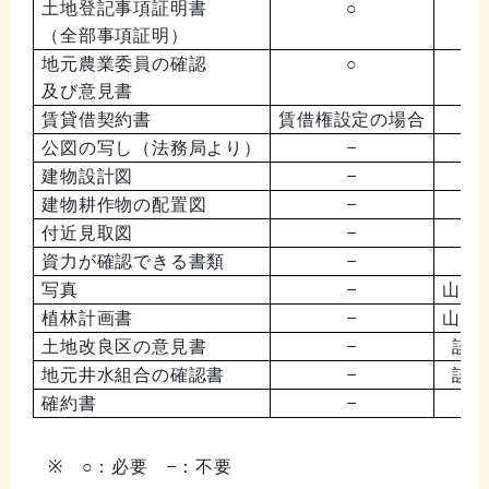
土地登記事項証明書
○
（全部事項証明）
地元農業委員の確認
○
及び意見書
賃貸借契約書
賃借権設定の場合
公図の写し（法務局より）
−
建物設計図
−
建物耕作物の配置図
−
付近見取図
−
資力が確認できる書類
−
写真
−
山林
植林計画書
−
山林
土地改良区の意見書
−
該当
地元井水組合の確認書
−
該当
確約書
−
※ ○：必要 −：不要