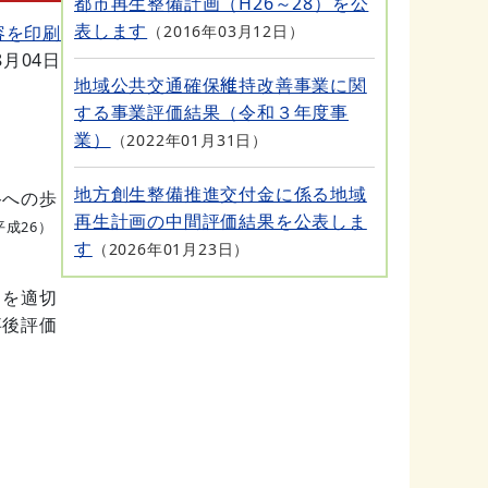
都市再生整備計画（H26～28）を公
表します
容を印刷
2016年03月12日
8月04日
地域公共交通確保維持改善事業に関
する事業評価結果（令和３年度事
業）
2022年01月31日
地方創生整備推進交付金に係る地域
路への歩
再生計画の中間評価結果を公表しま
平成26）
す
2026年01月23日
りを適切
事後評価