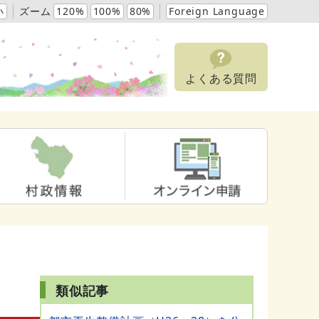
小
ズーム
120%
100%
80%
Foreign Language
よくある質問
類似記事