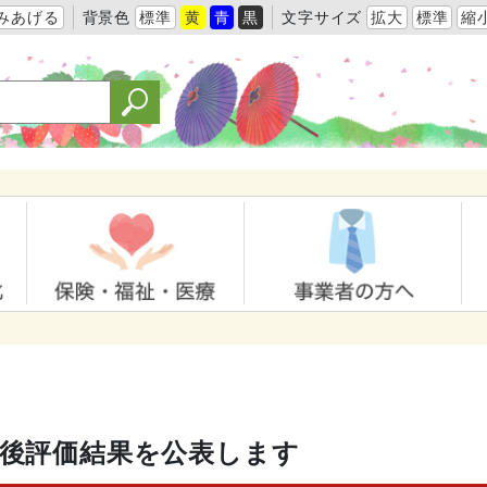
みあげる
背景色
標準
黄
青
黒
文字サイズ
拡大
標準
縮
事後評価結果を公表します