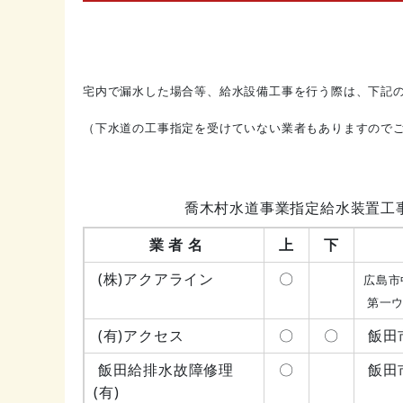
宅内で漏水した場合等、給水設備工事を行う際は、下記
（下水道の工事指定を
受けていない業者もありますので
喬木村水道事業指定給水装置工事
業 者 名
上
下
(株)アクアライン
〇
広島市
第一ウ
(有)アクセス
〇
〇
飯田
飯田給排水故障修理
〇
飯田
(有)