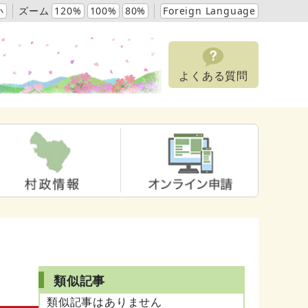
小
ズーム
120%
100%
80%
Foreign Language
よくある質問
類似記事
類似記事はありません