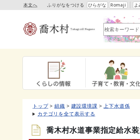
本文へ
ふりがなをつける
ひらがな
Romaji
よ
トップ
組織
建設環境課
上下水道係
カテゴリを全て表示する
喬木村水道事業指定給水装