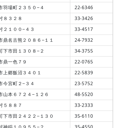
市羽場町２３５０−４
22-6346
村８３２８
33-3426
村２１００−４３
33-4517
市鼎名古熊２０８６−１１
24-7932
町下市田１３０８−２
34-3755
市鼎一色７９
22-0765
市上郷飯沼３４０１
22-5839
市今宮町２−３４
23-5752
市山本６７２４−１２６
48-5520
村５８８７
33-2333
町下市田２４２２−１３０
35-6110
村神稲１０９５５−２
35-4550