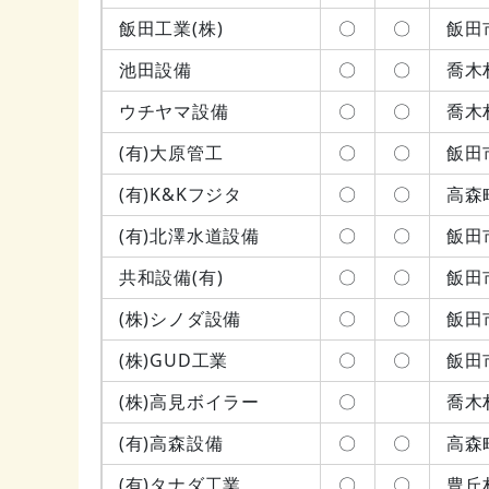
飯田工業(株)
〇
〇
飯田
池田設備
〇
〇
喬木
ウチヤマ設備
〇
〇
喬木
(有)大原管工
〇
〇
飯田
(有)K&Kフジタ
〇
〇
高森
(有)北澤水道設備
〇
〇
飯田
共和設備(有)
〇
〇
飯田
(株)シノダ設備
〇
〇
飯田
(株)GUD工業
〇
〇
飯田
(株)高見ボイラー
〇
喬木
(有)高森設備
〇
〇
高森
(有)タナダ工業
〇
〇
豊丘