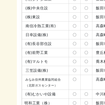
(株)中央住設
〇
〇
飯田
(株)東設
〇
〇
飯田
南信冷熱工業(有)
〇
〇
高森
日幸設備(株)
〇
〇
高森
(有)長谷部住設
〇
〇
飯田
(有)前野工業
〇
〇
豊丘
(有)マルトモ
〇
〇
喬木
三笠設備(株)
〇
〇
飯田
〇
高森
みなみ信州農業協同組合
（北部ガスセンター）
(有)むかいや設備
〇
〇
中川
明和工業（株）
〇
〇
飯田