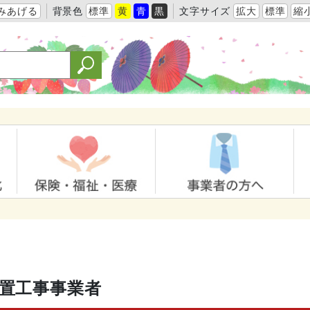
みあげる
背景色
標準
黄
青
黒
文字サイズ
拡大
標準
縮
置工事事業者