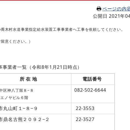
ページの内
公開日 2021年0
の喬木村水道事業指定給水装置工事事業者へ工事を依頼してください。
ご留意ください。）
事業者一覧（令和8年1月21日時点）
所 在 地
電話番号
082-502-6644
中区神八丁堀８−８
エノヤビル６階
市丸山町１−８−９
22-3553
市鼎名古熊２０９２−２
22-3527