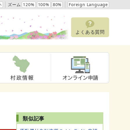
小
ズーム
120%
100%
80%
Foreign Language
よくある質問
類似記事