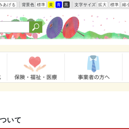
みあげる
背景色
標準
黄
青
黒
文字サイズ
拡大
標準
縮
について