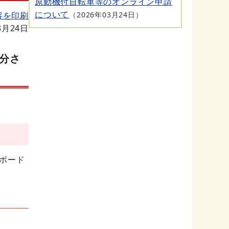
原動機付自転車等のオンライン申請
について
容を印刷
2026年03月24日
3月24日
分さ
ボード