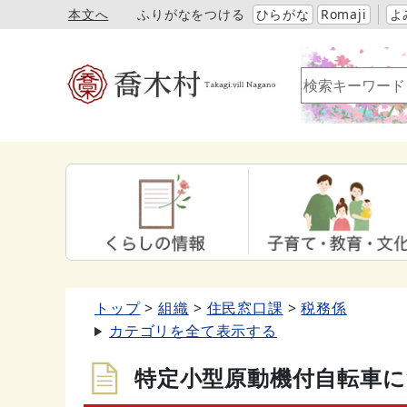
本文へ
ふりがなをつける
ひらがな
Romaji
よ
トップ
組織
住民窓口課
税務係
カテゴリを全て表示する
特定小型原動機付自転車