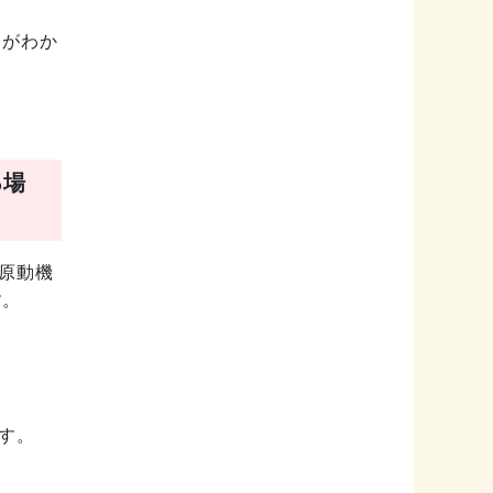
とがわか
る場
原動機
す。
す。