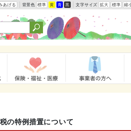
みあげる
背景色
標準
黄
青
黒
文字サイズ
拡大
標準
縮
産税の特例措置について