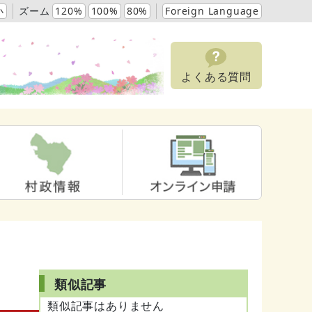
小
ズーム
120%
100%
80%
Foreign Language
よくある質問
類似記事
類似記事はありません