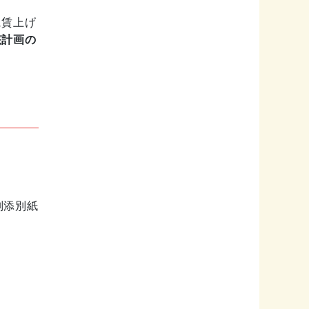
に賃上げ
該計画の
別添別紙