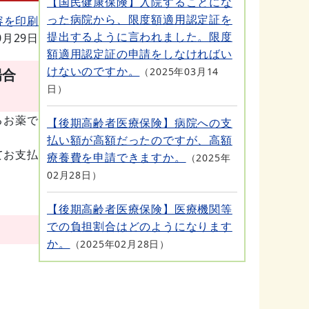
【国民健康保険】入院することにな
った病院から、限度額適用認定証を
容を印刷
提出するように言われました。限度
0月29日
額適用認定証の申請をしなければい
けないのですか。
2025年03月14
場合
日
るお薬で
【後期高齢者医療保険】病院への支
払い額が高額だったのですが、高額
てお支払
療養費を申請できますか。
2025年
02月28日
。
【後期高齢者医療保険】医療機関等
での負担割合はどのようになります
か。
2025年02月28日