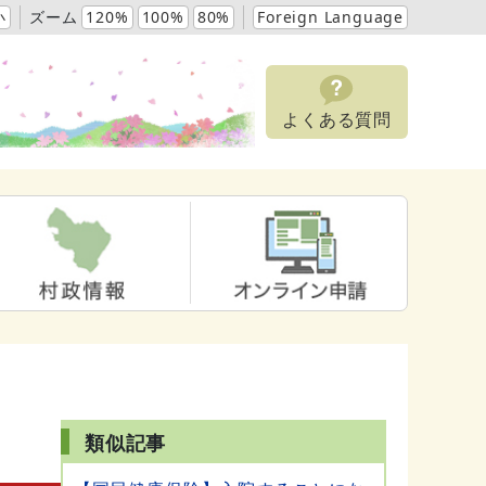
小
ズーム
120%
100%
80%
Foreign Language
よくある質問
類似記事