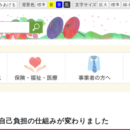
みあげる
背景色
標準
黄
青
黒
文字サイズ
拡大
標準
縮
の自己負担の仕組みが変わりました