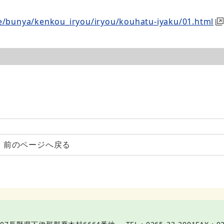
te/bunya/kenkou_iryou/iryou/kouhatu-iyaku/01.html
前のページへ戻る