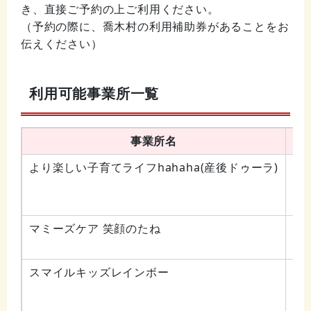
き、直接ご予約の上ご利用ください。
（予約の際に、喬木村の利用補助券があることをお
伝えください）
利用可能事業所一覧
事業所名
より楽しい子育てライフhahaha(産後ドゥーラ)
母
家
育
マミーズケア 笑顔のたね
家
買
スマイルキッズレインボー
ベ
上
保