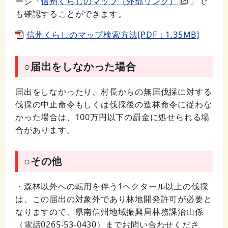
ージ「
信州くらしのマップ（外部リンク）
」で
も確認することができます。
信州くらしのマップ検索方法[PDF：1.35MB]
○届出をしなかった場合
届出をしなかったり、村長からの無届伐採に対する
伐採の中止命令もしくは伐採後の造林命令に従わな
かった場合は、
100
万円以下の罰金に処せられる場
合があります。
○その他
・森林以外への転用を伴う
1
ヘクタール以上の伐採
は、この届出の対象外であり林地開発許可が必要と
なりますので、県南信州地域振興局林務課治山係
（電話0265-53-0430）までお問い合わせくださ