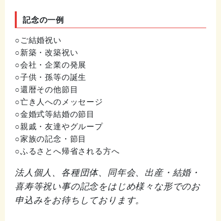
記念の一例
○ご結婚祝い
○新築・改築祝い
○会社・企業の発展
○子供・孫等の誕生
○還暦その他節目
○亡き人へのメッセージ
○金婚式等結婚の節目
○親戚・友達やグループ
○家族の記念・節目
○ふるさとへ帰省される方へ
法人個人、各種団体、同年会、出産・結婚・
喜寿等祝い事の記念をはじめ様々な形でのお
申込みをお待ちしております。