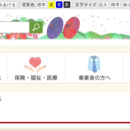
みあげる
背景色
標準
黄
青
黒
文字サイズ
拡大
標準
縮
画