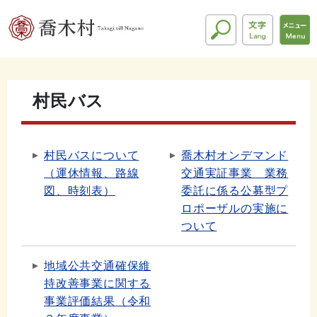
村民バス
村民バスについて
喬木村オンデマンド
（運休情報、路線
交通実証事業 業務
図、時刻表）
委託に係る公募型プ
ロポーザルの実施に
ついて
地域公共交通確保維
持改善事業に関する
事業評価結果（令和