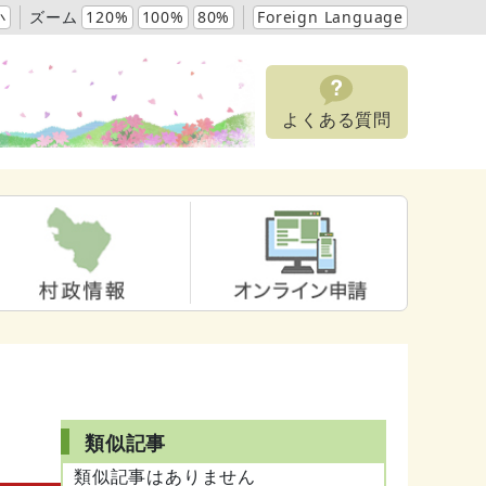
小
ズーム
120%
100%
80%
Foreign Language
よくある質問
類似記事
類似記事はありません