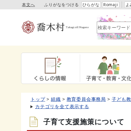
本文へ
ふりがなをつける
ひらがな
Romaji
よ
トップ
組織
教育委員会事務局
子ども
カテゴリを全て表示する
子育て支援施策について