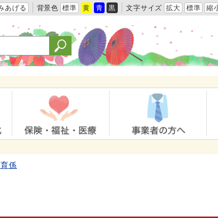
みあげる
背景色
標準
黄
青
黒
文字サイズ
拡大
標準
縮
教育係