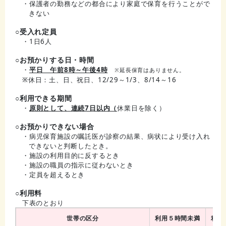
・保護者の勤務などの都合により家庭で保育を行うことがで
きない
○受入れ定員
・1日6人
○お預かりする日・時間
・
平日 午前8時～午後4時
※延長保育はありません。
※休日：土、日、祝日、12/29～1/3、8/14～16
○利用できる期間
・
原則として、連続7日以内（
休業日を除く）
○お預かりできない場合
・病児保育施設の嘱託医が診察の結果、病状により受け入れ
できないと判断したとき。
・施設の利用目的に反するとき
・施設の職員の指示に従わないとき
・定員を超えるとき
○利用料
下表のとおり
世帯の区分
利用５時間未満
利用