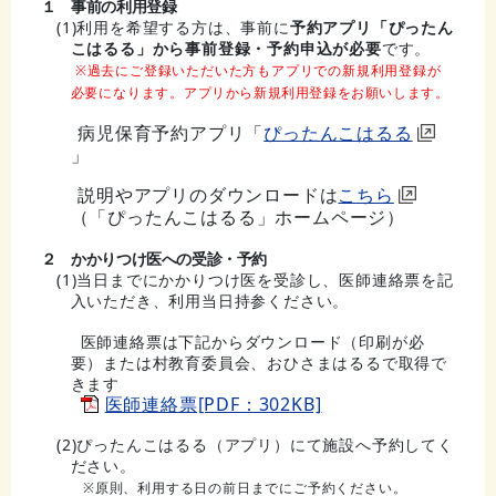
１ 事前の利用登録
(1)利用を希望する方は、事前に
予約アプリ「ぴったん
こはるる」から事前登録・予約申込が必要
です。
※過去にご登録いただいた方もアプリでの新規利用登録が
必要になります。
アプリから
新規利用登録をお願いします
。
病児保育予約アプリ
「
ぴったんこはるる
」
説明やアプリのダウンロードは
こちら
（「ぴったんこはるる」ホームページ）
２ かかりつけ医への受診・予約
(1)当日までにかかりつけ医を受診し、医師連絡票を記
入いただき、利用当日持参ください。
医師連絡票は下記からダウンロード（印刷が必
要）または村教育委員会、おひさまはるるで取得で
きます
医師連絡票[PDF：302KB]
(2)ぴったんこはるる（アプリ）にて施設へ予約してく
ださい。
※原則、利用する日の前日までにご予約ください。