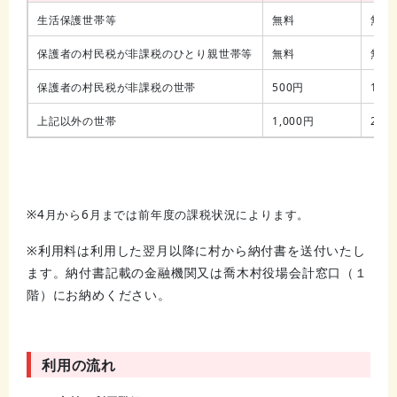
生活保護世帯等
無料
無料
保護者の村民税が非課税のひとり親世帯等
無料
無料
保護者の村民税が非課税の世帯
500円
1,0
上記以外の世帯
1,000円
2,0
※4月から6月までは前年度の課税状況によります。
※利用料は利用した翌月以降に村から納付書を送付いたし
ます。納付書記載の金融機関又は喬木村役場会計窓口（１
階）にお納めください。
利用の流れ