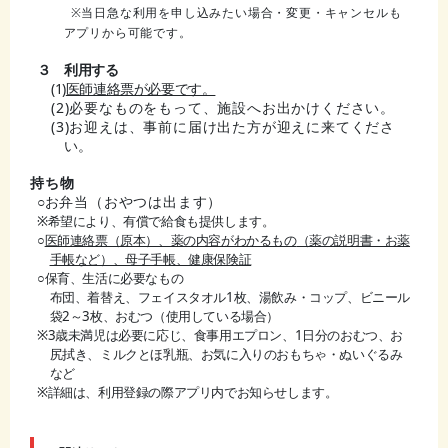
※当日急な利用を申し込みたい場合・変更・キャンセルも
アプリから可能です。
３ 利用する
(1)
医師連絡票が必要です。
(2)必要なものをもって、施設へお出かけください。
(3)お迎えは、事前に届け出た方が迎えに来てくださ
い。
持ち物
○
お弁当（おやつは出ます）
※希望により、有償で給食も提供します。
○
医師連絡票（原本）、薬の内容がわかるもの
（薬の説明書・お薬
手帳など）、母子手帳、健康保険証
○保育、生活に必要なもの
布団、着替え、フェイスタオル1枚、湯飲み・コップ、ビニール
袋2～3枚、おむつ（使用している場合）
※3歳未満児は必要に応じ、食事用エプロン、1日分のおむつ、お
尻拭き、ミルクとほ乳瓶、お気に入りのおもちゃ・ぬいぐるみ
など
※詳細は、利用登録の際アプリ内でお知らせします。