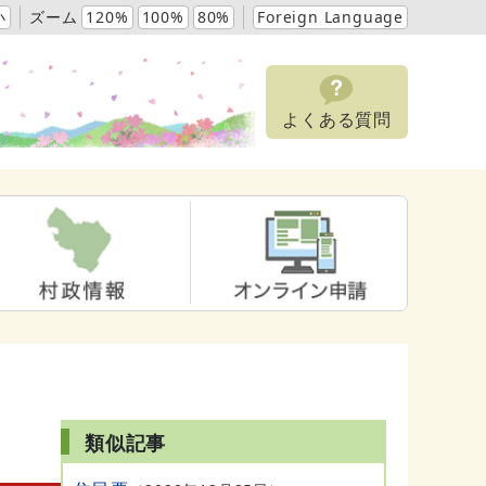
小
ズーム
120%
100%
80%
Foreign Language
よくある質問
類似記事