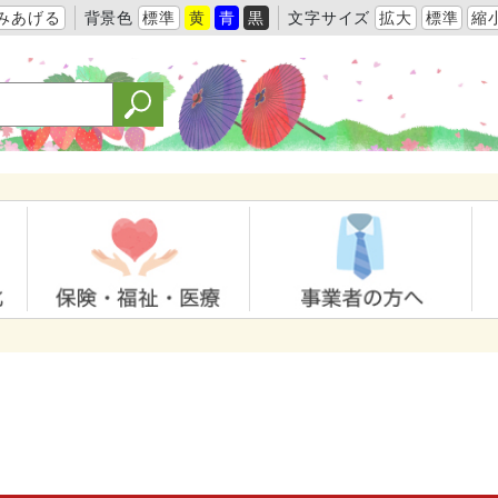
みあげる
背景色
標準
黄
青
黒
文字サイズ
拡大
標準
縮