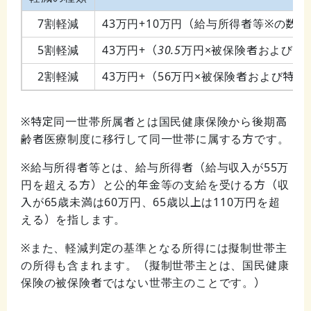
7
割軽減
43
万円+10万円（給与所得者等※の数
5
割軽減
43
万円
+
（
30.5
万円×被保険者および特
2
割軽減
43
万円
+
（56万円×被保険者および特定
※特定同一世帯所属者とは国民健康保険から後期高
齢者医療制度に移行して同一世帯に属する方です。
※給与所得者等とは、給与所得者（給与収入が55万
円を超える方）と公的年金等の支給を受ける方（
収
入が65歳未満は60万円、65歳以上は110万円を超
える
）を指します。
※また、軽減判定の基準となる所得には擬制世帯主
の所得も含まれます。（擬制世帯主とは、国民健康
保険の被保険者ではない世帯主のことです。）