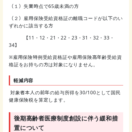
（１）失業時点で
65
歳未満の方
（２）雇用保険受給資格証の離職コードが以下のい
ずれかに該当する方
【
11
・
12
・
21
・
22
・
23
・
31
・
32
・
33
・
34
】
※雇用保険特例受給資格証や雇用保険高年齢受給資
格証をお持ちの方は対象になりません。
軽減内容
対象者本人の前年の給与所得を
30/100
として国民
健康保険税を算定します。
後期高齢者医療制度創設に伴う緩和措
置について