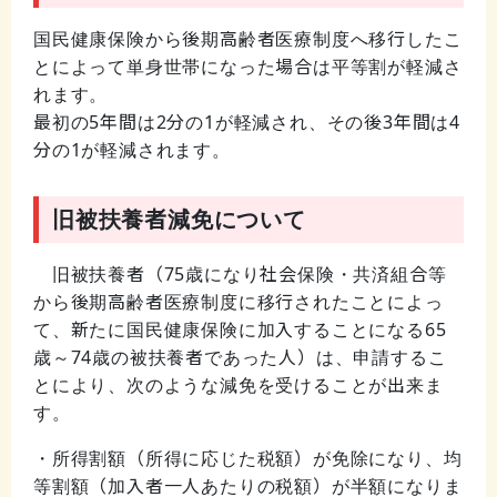
国民健康保険から後期高齢者医療制度へ移行したこ
とによって単身世帯になった場合は平等割が軽減さ
れます。
最初の5年間は2分の1が軽減され、その後3年間は4
分の1が軽減されます。
旧被扶養者減免について
旧被扶養者（
75
歳になり社会保険・共済組合等
から後期高齢者医療制度に移行されたことによっ
て、新たに国民健康保険に加入することになる
65
歳～
74
歳の被扶養者であった人）は、申請するこ
とにより、次のような減免を受けることが出来ま
す。
・所得割額（所得に応じた税額）が免除になり、均
等割額（加入者一人あたりの税額）が半額になりま