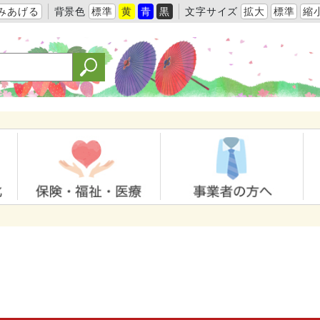
みあげる
背景色
標準
黄
青
黒
文字サイズ
拡大
標準
縮