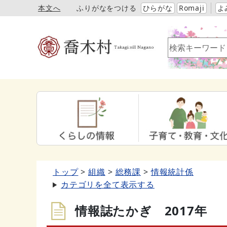
本文へ
ふりがなをつける
ひらがな
Romaji
よ
トップ
組織
総務課
情報統計係
カテゴリを全て表示する
情報誌たかぎ 2017年