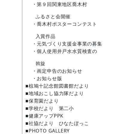
・第９回関東地区喬木村
ふるさと会開催
・喬木村ポスターコンテスト
入賞作品
・元気づくり支援金事業の募集
・個人使用井戸水水質検査の
斡旋
・画定申告のお知らせ
・お知らせ版
■椋鳩十記念館図書館だより
■地域おこし協力隊だより
■保育園だより
■学校だより 第二小
■健康アップPPK
■社協だより ひなたぼっこ
■PHOTO GALLERY