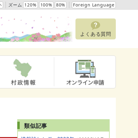
小
ズーム
120%
100%
80%
Foreign Language
よくある質問
類似記事