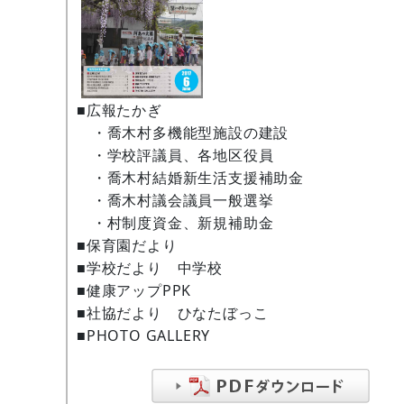
■広報たかぎ
・喬木村多機能型施設の建設
・学校評議員、各地区役員
・喬木村結婚新生活支援補助金
・喬木村議会議員一般選挙
・村制度資金、新規補助金
■保育園だより
■学校だより 中学校
■健康アップPPK
■社協だより ひなたぼっこ
■PHOTO GALLERY