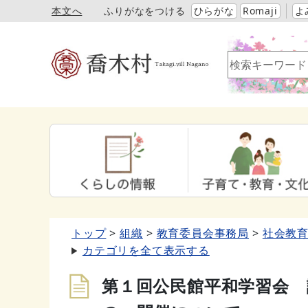
本文へ
ふりがなをつける
ひらがな
Romaji
よ
トップ
組織
教育委員会事務局
社会教
カテゴリを全て表示する
第１回公民館平和学習会