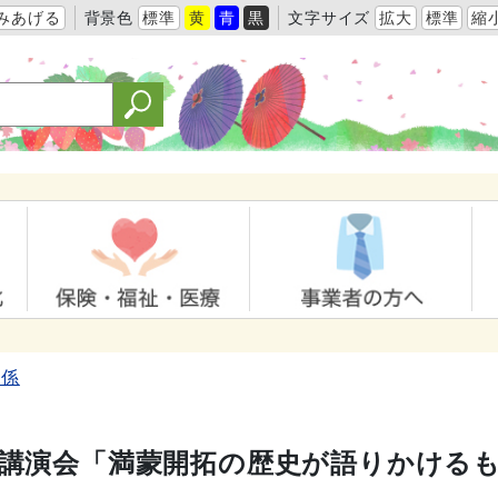
みあげる
背景色
標準
黄
青
黒
文字サイズ
拡大
標準
縮
育係
 講演会「満蒙開拓の歴史が語りかける