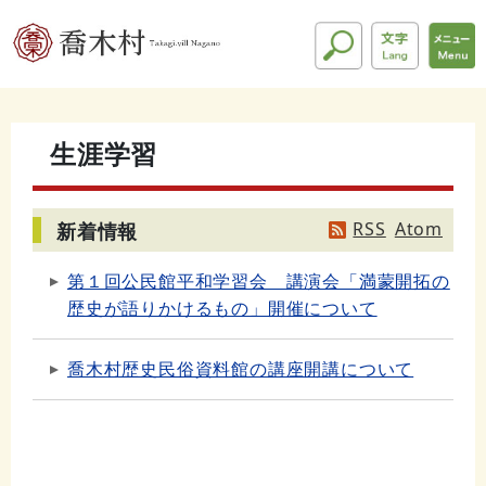
生涯学習
RSS
Atom
新着情報
第１回公民館平和学習会 講演会「満蒙開拓の
歴史が語りかけるもの」開催について
喬木村歴史民俗資料館の講座開講について