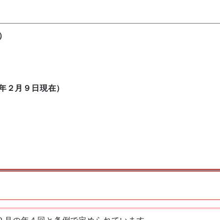
）
年２月９日現在）
２月の年４回と条例で定められています。