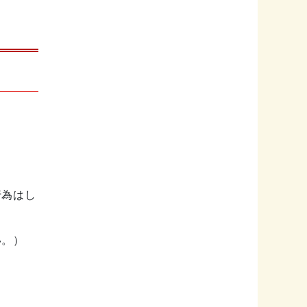
行為はし
い。）