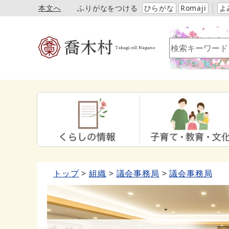
本文へ
ふりがなをつける
ひらがな
Romaji
よ
トップ
組織
議会事務局
議会事務局