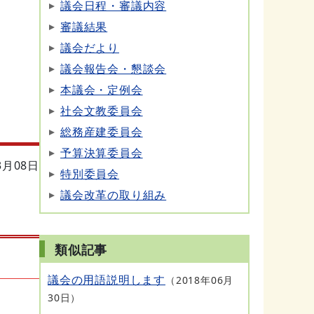
議会日程・審議内容
審議結果
議会だより
議会報告会・懇談会
本議会・定例会
社会文教委員会
総務産建委員会
予算決算委員会
3月08日
特別委員会
議会改革の取り組み
類似記事
議会の用語説明します
2018年06月
30日