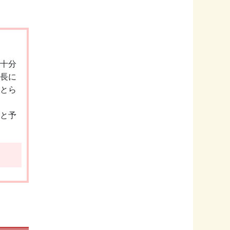
十分
長に
とら
と予