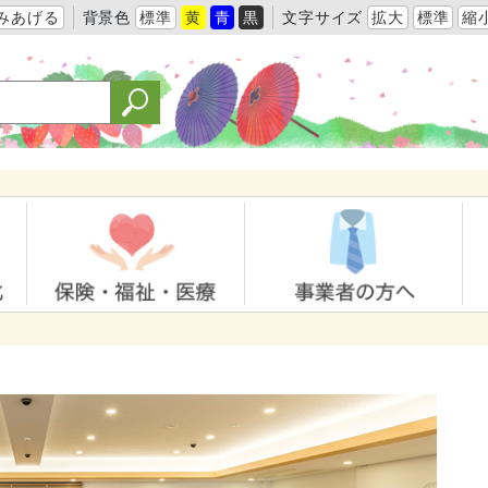
みあげる
背景色
標準
黄
青
黒
文字サイズ
拡大
標準
縮