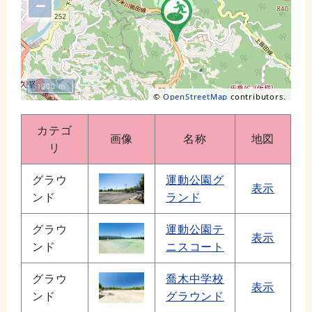
−
1000 m
©
OpenStreetMap
contributors.
カテゴ
画像
名称
地図
リ
グラウ
運動公園グ
表示
ンド
ランド
グラウ
運動公園テ
表示
ンド
ニスコート
グラウ
喬木中学校
表示
ンド
グラウンド