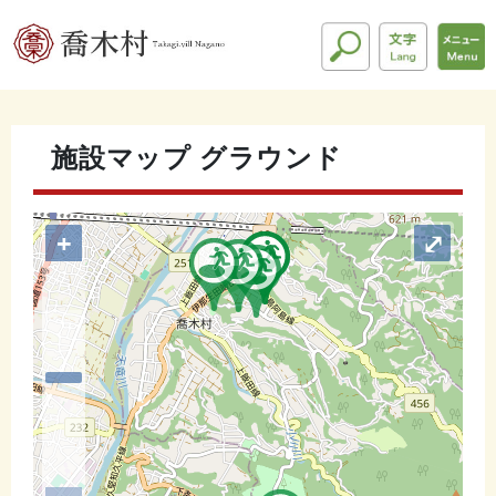
施設マップ グラウンド
+
⤢