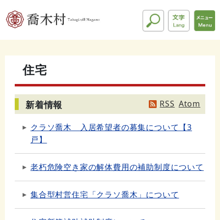
住宅
RSS
Atom
新着情報
クラソ喬木 入居希望者の募集について【3
戸】
老朽危険空き家の解体費用の補助制度について
集合型村営住宅「クラソ喬木」について