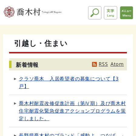
引越し・住まい
RSS
Atom
新着情報
クラソ喬木 入居希望者の募集について【3
戸】
喬木村耐震改修促進計画（第Ⅳ期）及び喬木村
住宅耐震化緊急促進アクションプログラムを策
定しました。
長野県喬木村のブランド「感動よ、つなげ。」