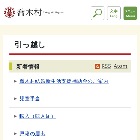
引っ越し
RSS
Atom
新着情報
喬木村結婚新生活支援補助金のご案内
児童手当
転入（転入届）
戸籍の届出