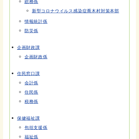
総務係
新型コロナウイルス感染症喬木村対策本部
情報統計係
防災係
企画財政課
企画財政係
住民窓口課
会計係
住民係
税務係
保健福祉課
包括支援係
福祉係