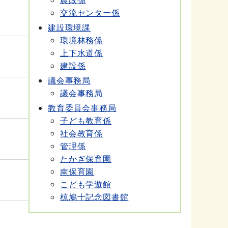
交流センター係
建設環境課
環境林務係
上下水道係
建設係
議会事務局
議会事務局
教育委員会事務局
子ども教育係
社会教育係
管理係
たかぎ保育園
南保育園
こども学遊館
椋鳩十記念図書館