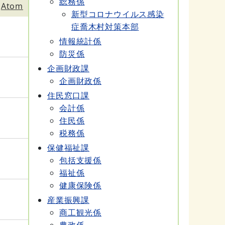
総務係
Atom
新型コロナウイルス感染
症喬木村対策本部
情報統計係
防災係
企画財政課
企画財政係
住民窓口課
会計係
住民係
税務係
保健福祉課
包括支援係
福祉係
健康保険係
産業振興課
商工観光係
農政係