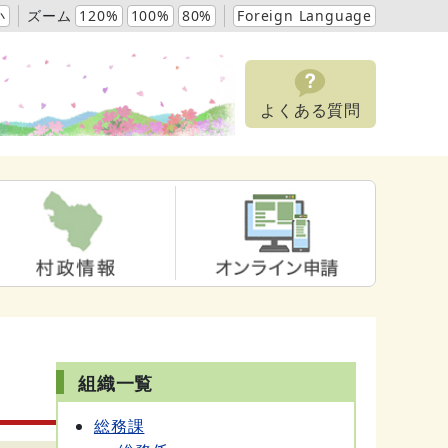
小
ズーム
120%
100%
80%
Foreign Language
よくある質問
組織一覧
総務課