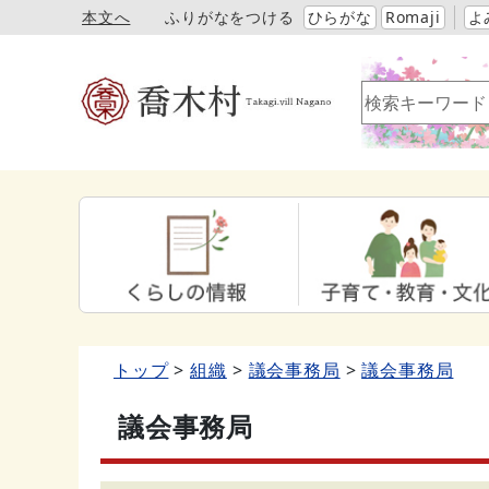
本文へ
ふりがなをつける
ひらがな
Romaji
よ
トップ
組織
議会事務局
議会事務局
議会事務局