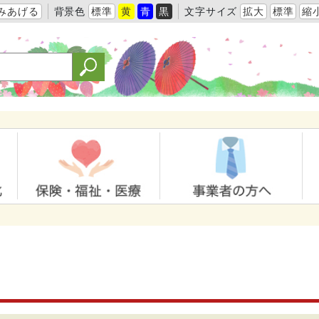
みあげる
背景色
標準
黄
青
黒
文字サイズ
拡大
標準
縮