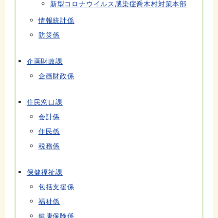
新型コロナウイルス感染症喬木村対策本部
情報統計係
防災係
企画財政課
企画財政係
住民窓口課
会計係
住民係
税務係
保健福祉課
包括支援係
福祉係
健康保険係