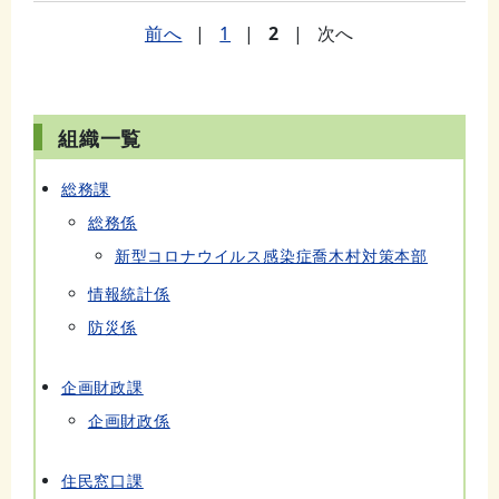
前へ
|
1
|
2
|
次へ
組織一覧
総務課
総務係
新型コロナウイルス感染症喬木村対策本部
情報統計係
防災係
企画財政課
企画財政係
住民窓口課