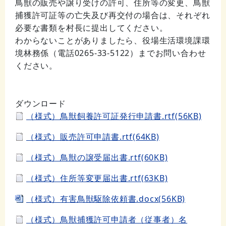
鳥獣の販売や譲り受けの許可、住所等の変更、鳥獣
捕獲許可証等の亡失及び再交付の場合は、それぞれ
必要な書類を村長に提出してください。
わからないことがありましたら、役場生活環境課環
境林務係（電話
0265-33-5122
）までお問い合わせ
ください。
ダウンロード
（様式）鳥獣飼養許可証発行申請書.rtf(56KB)
（様式）販売許可申請書.rtf(64KB)
（様式）鳥獣の譲受届出書.rtf(60KB)
（様式）住所等変更届出書.rtf(63KB)
（様式）有害鳥獣駆除依頼書.docx(56KB)
（様式）鳥獣捕獲許可申請者（従事者）名