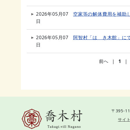
2026年05月07
空家等の解体費用を補助
日
2026年05月07
阿智村「はゝき木館」に
日
前へ
|
1
|
〒395-11
サイ