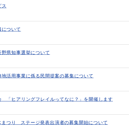
ビス
報について
長野県知事選挙について
跡地活用事業に係る民間提案の募集について
会 「ヒアリングフレイルってなに？」を開催します
”喬木まつり ステージ発表出演者の募集開始について