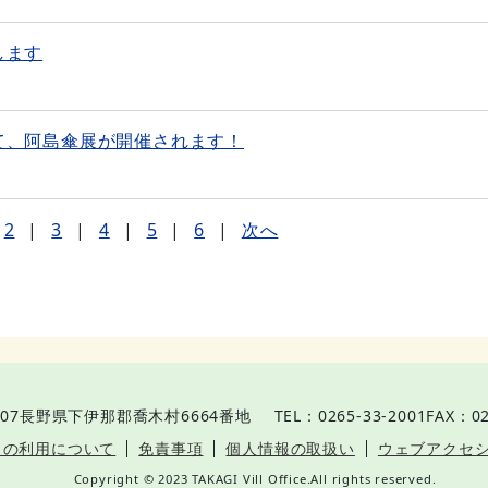
します
て、阿島傘展が開催されます！
2
|
3
|
4
|
5
|
6
|
次へ
07
長野県下伊那郡喬木村6664番地
TEL：0265-33-2001
FAX：02
トの利用について
免責事項
個人情報の取扱い
ウェブアクセ
Copyright © 2023 TAKAGI Vill Office.All rights reserved.