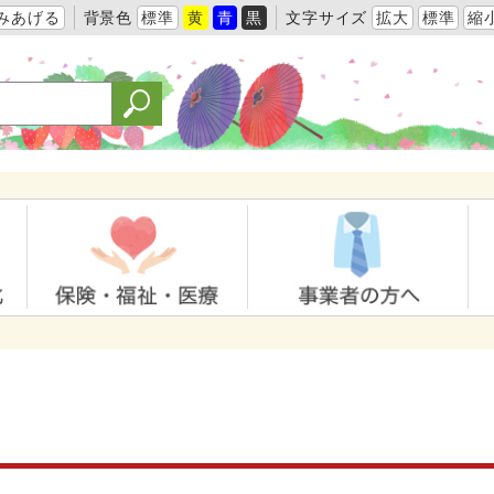
みあげる
背景色
標準
黄
青
黒
文字サイズ
拡大
標準
縮