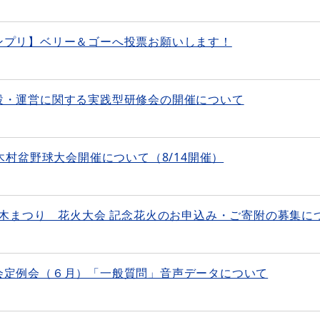
ンプリ】ベリー＆ゴーへ投票お願いします！
設・運営に関する実践型研修会の開催について
木村盆野球大会開催について（8/14開催）
喬木まつり 花火大会 記念花火のお申込み・ご寄附の募集に
会定例会（６月）「一般質問」音声データについて