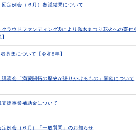
２回定例会（６月）審議結果について
トクラウドファンディング®により喬木まつり花火への寄付
税】
店者募集について【令和8年】
 講演会「満蒙開拓の歴史が語りかけるもの」開催について
成支援事業補助金について
会定例会（６月）「一般質問」のお知らせ