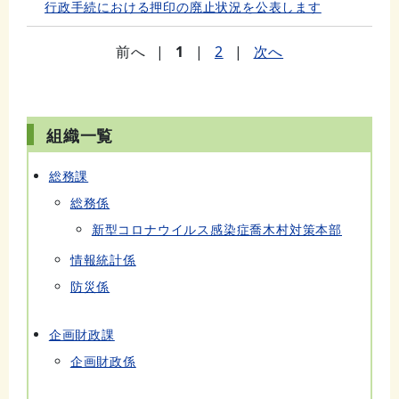
行政手続における押印の廃止状況を公表します
前へ
|
1
|
2
|
次へ
組織一覧
総務課
総務係
新型コロナウイルス感染症喬木村対策本部
情報統計係
防災係
企画財政課
企画財政係