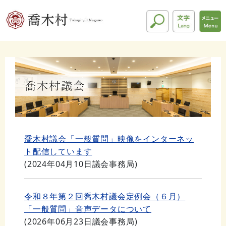
喬木村議会「一般質問」映像をインターネッ
ト配信しています
(
2024年04月10日
議会事務局
)
令和８年第２回喬木村議会定例会（６月）
「一般質問」音声データについて
(
2026年06月23日
議会事務局
)