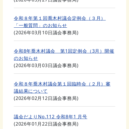
令和８年第１回喬木村議会定例会（３月）
「一般質問」のお知らせ
(
2026年03月10日
議会事務局
)
令和8年喬木村議会 第1回定例会（3月）開催
のお知らせ
(
2026年03月03日
議会事務局
)
令和８年喬木村議会第１回臨時会（２月）審
議結果について
(
2026年02月12日
議会事務局
)
議会だよりNo.112 令和8年1 月号
(
2026年01月22日
議会事務局
)