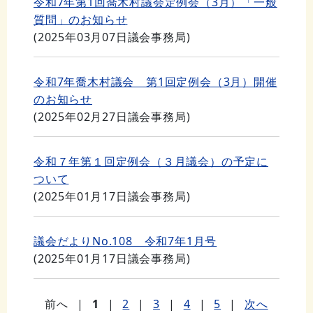
令和7年第1回喬木村議会定例会（3月）「一般
質問」のお知らせ
(
2025年03月07日
議会事務局
)
令和7年喬木村議会 第1回定例会（3月）開催
のお知らせ
(
2025年02月27日
議会事務局
)
令和７年第１回定例会（３月議会）の予定に
ついて
(
2025年01月17日
議会事務局
)
議会だよりNo.108 令和7年1月号
(
2025年01月17日
議会事務局
)
前へ
|
1
|
2
|
3
|
4
|
5
|
次へ