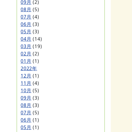
09月
(2)
08月
(5)
07月
(4)
06月
(3)
05月
(3)
04月
(14)
03月
(19)
02月
(2)
01月
(1)
2022年
12月
(1)
11月
(4)
10月
(5)
09月
(3)
08月
(3)
07月
(5)
06月
(1)
05月
(1)