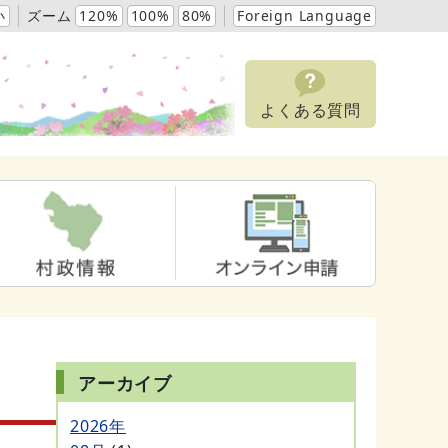
小
ズーム
120%
100%
80%
Foreign Language
よくある質問
アーカイブ
2026年