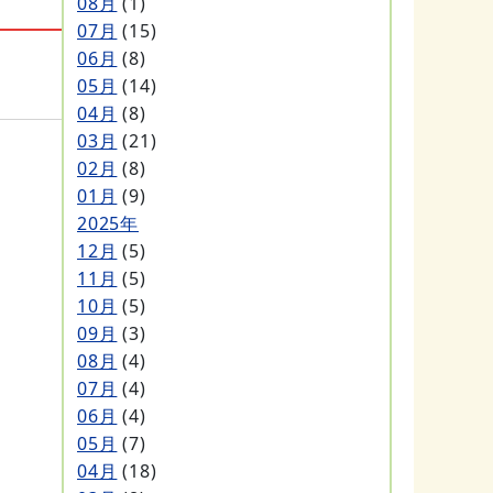
08月
(1)
07月
(15)
06月
(8)
05月
(14)
04月
(8)
03月
(21)
02月
(8)
01月
(9)
2025年
12月
(5)
11月
(5)
10月
(5)
09月
(3)
08月
(4)
07月
(4)
06月
(4)
05月
(7)
04月
(18)