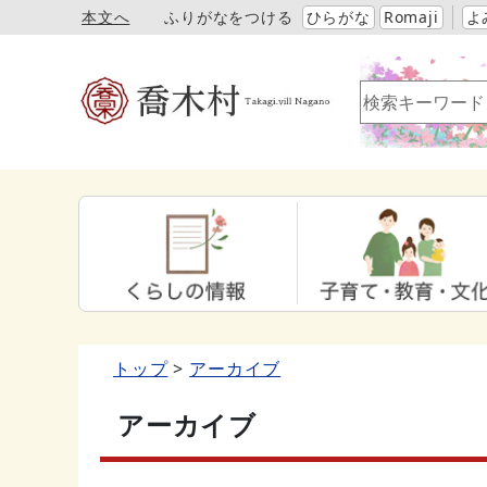
本文へ
ふりがなをつける
ひらがな
Romaji
よ
トップ
アーカイブ
アーカイブ