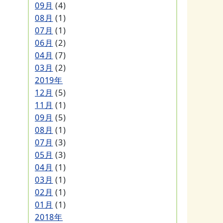
09月
(4)
08月
(1)
07月
(1)
06月
(2)
04月
(7)
03月
(2)
2019年
12月
(5)
11月
(1)
09月
(5)
08月
(1)
07月
(3)
05月
(3)
04月
(1)
03月
(1)
02月
(1)
01月
(1)
2018年