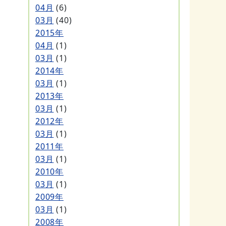
04月
(6)
03月
(40)
2015年
04月
(1)
03月
(1)
2014年
03月
(1)
2013年
03月
(1)
2012年
03月
(1)
2011年
03月
(1)
2010年
03月
(1)
2009年
03月
(1)
2008年