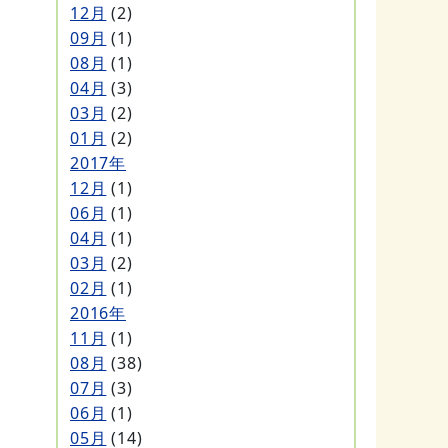
12月
(2)
09月
(1)
08月
(1)
04月
(3)
03月
(2)
01月
(2)
2017年
12月
(1)
06月
(1)
04月
(1)
03月
(2)
02月
(1)
2016年
11月
(1)
08月
(38)
07月
(3)
06月
(1)
05月
(14)