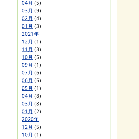
04月
(5)
03月
(9)
02月
(4)
01月
(3)
2021年
12月
(1)
11月
(3)
10月
(5)
09月
(1)
07月
(6)
06月
(5)
05月
(1)
04月
(8)
03月
(8)
01月
(2)
2020年
12月
(5)
10月
(1)