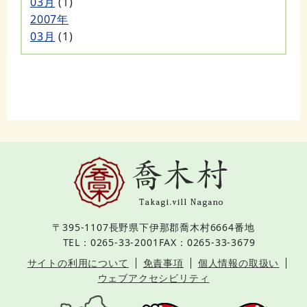
03月
(1)
2007年
03月
(1)
〒395-1107
長野県下伊那郡喬木村6664番地
TEL：0265-33-2001
FAX：0265-33-3679
サイトの利用について
免責事項
個人情報の取扱い
ウェブアクセシビリティ