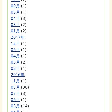
09月
(1)
08月
(1)
04月
(3)
03月
(2)
01月
(2)
2017年
12月
(1)
06月
(1)
04月
(1)
03月
(2)
02月
(1)
2016年
11月
(1)
08月
(38)
07月
(3)
06月
(1)
05月
(14)