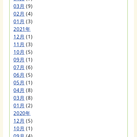
03月
(9)
02月
(4)
01月
(3)
2021年
12月
(1)
11月
(3)
10月
(5)
09月
(1)
07月
(6)
06月
(5)
05月
(1)
04月
(8)
03月
(8)
01月
(2)
2020年
12月
(5)
10月
(1)
09月
(4)