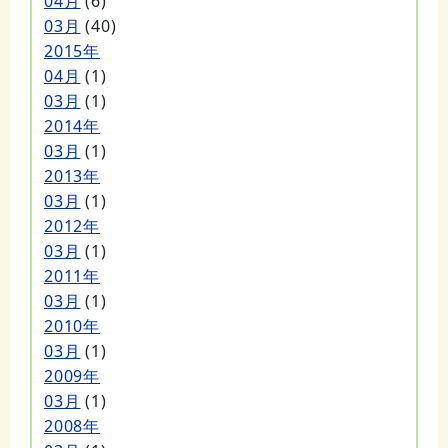
04月
(6)
03月
(40)
2015年
04月
(1)
03月
(1)
2014年
03月
(1)
2013年
03月
(1)
2012年
03月
(1)
2011年
03月
(1)
2010年
03月
(1)
2009年
03月
(1)
2008年