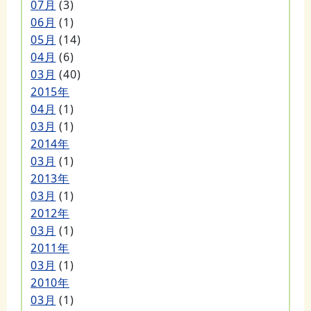
07月
(3)
06月
(1)
05月
(14)
04月
(6)
03月
(40)
2015年
04月
(1)
03月
(1)
2014年
03月
(1)
2013年
03月
(1)
2012年
03月
(1)
2011年
03月
(1)
2010年
03月
(1)