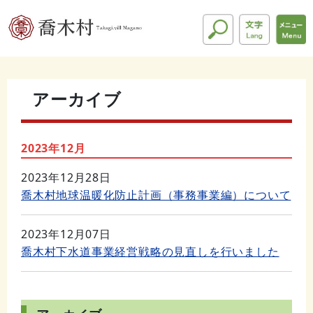
アーカイブ
2023年12月
2023年12月28日
喬木村地球温暖化防止計画（事務事業編）について
2023年12月07日
喬木村下水道事業経営戦略の見直しを行いました