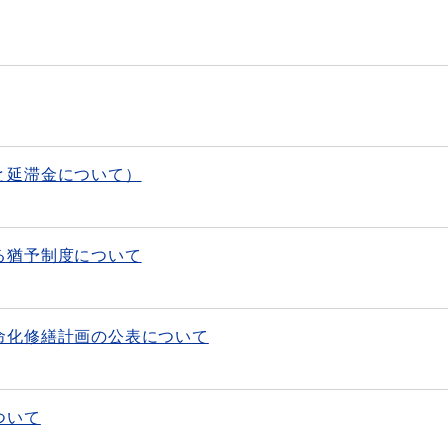
と延滞金について）
る猶予制度について
命化修繕計画の公表について
ついて