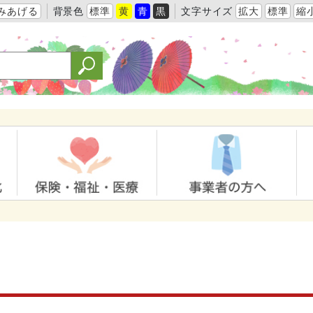
みあげる
背景色
標準
黄
青
黒
文字サイズ
拡大
標準
縮