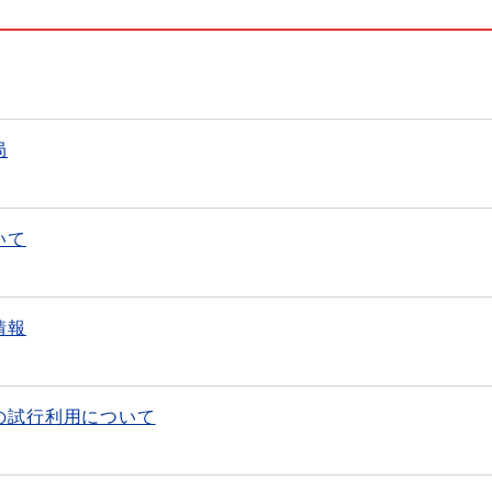
局
いて
情報
の試行利用について