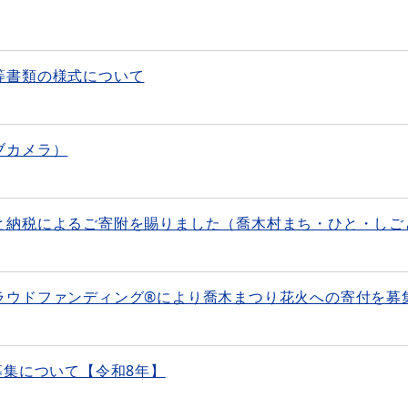
等書類の様式について
ブカメラ）
と納税によるご寄附を賜りました（喬木村まち・ひと・しご
ラウドファンディング®により喬木まつり花火への寄付を募
募集について【令和8年】