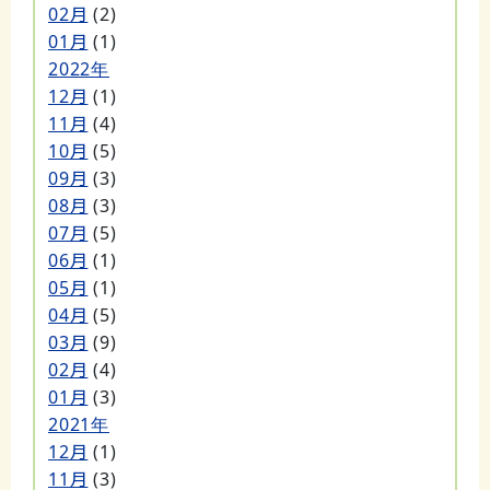
02月
(2)
01月
(1)
2022年
12月
(1)
11月
(4)
10月
(5)
09月
(3)
08月
(3)
07月
(5)
06月
(1)
05月
(1)
04月
(5)
03月
(9)
02月
(4)
01月
(3)
2021年
12月
(1)
11月
(3)