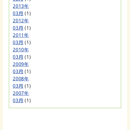
2013年
03月
(1)
2012年
03月
(1)
2011年
03月
(1)
2010年
03月
(1)
2009年
03月
(1)
2008年
03月
(1)
2007年
03月
(1)