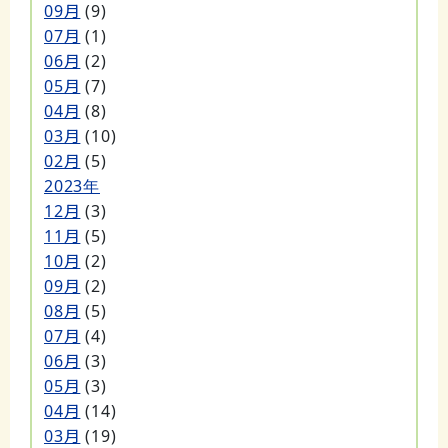
09月
(9)
07月
(1)
06月
(2)
05月
(7)
04月
(8)
03月
(10)
02月
(5)
2023年
12月
(3)
11月
(5)
10月
(2)
09月
(2)
08月
(5)
07月
(4)
06月
(3)
05月
(3)
04月
(14)
03月
(19)