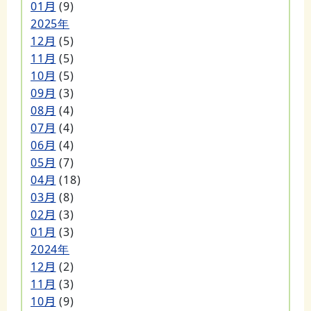
01月
(9)
2025年
12月
(5)
11月
(5)
10月
(5)
09月
(3)
08月
(4)
07月
(4)
06月
(4)
05月
(7)
04月
(18)
03月
(8)
02月
(3)
01月
(3)
2024年
12月
(2)
11月
(3)
10月
(9)