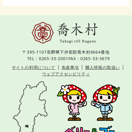
〒395-1107
長野県下伊那郡喬木村6664番地
TEL：0265-33-2001
FAX：0265-33-3679
サイトの利用について
免責事項
個人情報の取扱い
ウェブアクセシビリティ