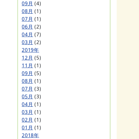
09月
(4)
08月
(1)
07月
(1)
06月
(2)
04月
(7)
03月
(2)
2019年
12月
(5)
11月
(1)
09月
(5)
08月
(1)
07月
(3)
05月
(3)
04月
(1)
03月
(1)
02月
(1)
01月
(1)
2018年