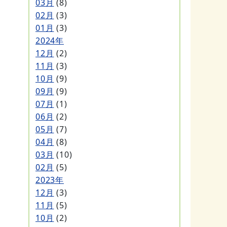
03月
(8)
02月
(3)
01月
(3)
2024年
12月
(2)
11月
(3)
10月
(9)
09月
(9)
07月
(1)
06月
(2)
05月
(7)
04月
(8)
03月
(10)
02月
(5)
2023年
12月
(3)
11月
(5)
10月
(2)