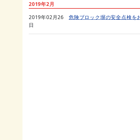
2019年2月
2019年02月26
危険ブロック塀の安全点検を
日