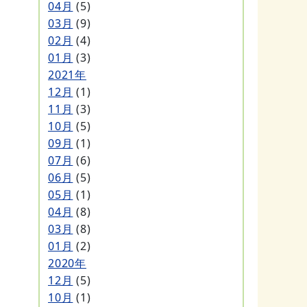
04月
(5)
03月
(9)
02月
(4)
01月
(3)
2021年
12月
(1)
11月
(3)
10月
(5)
09月
(1)
07月
(6)
06月
(5)
05月
(1)
04月
(8)
03月
(8)
01月
(2)
2020年
12月
(5)
10月
(1)