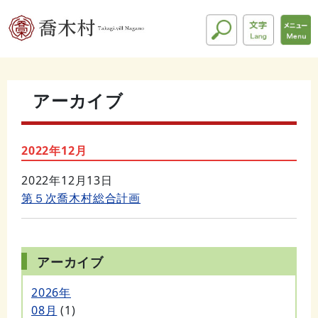
アーカイブ
2022年12月
2022年12月13日
第５次喬木村総合計画
アーカイブ
2026年
08月
(1)