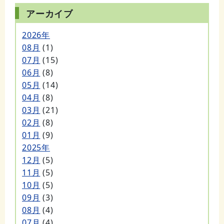
アーカイブ
2026年
08月
(1)
07月
(15)
06月
(8)
05月
(14)
04月
(8)
03月
(21)
02月
(8)
01月
(9)
2025年
12月
(5)
11月
(5)
10月
(5)
09月
(3)
08月
(4)
07月
(4)