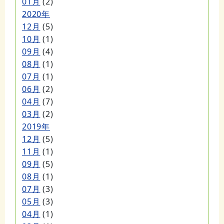
01月
(2)
2020年
12月
(5)
10月
(1)
09月
(4)
08月
(1)
07月
(1)
06月
(2)
04月
(7)
03月
(2)
2019年
12月
(5)
11月
(1)
09月
(5)
08月
(1)
07月
(3)
05月
(3)
04月
(1)