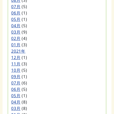
08月
(3)
07月
(5)
06月
(1)
05月
(1)
04月
(5)
03月
(9)
02月
(4)
01月
(3)
2021年
12月
(1)
11月
(3)
10月
(5)
09月
(1)
07月
(6)
06月
(5)
05月
(1)
04月
(8)
03月
(8)