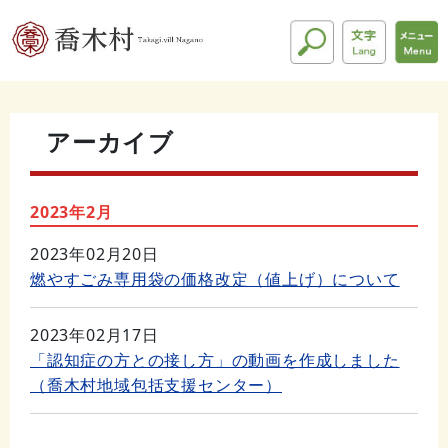
アーカイブ
2023年2月
2023年02月20日
燃やすごみ専用袋の価格改定（値上げ）について
2023年02月17日
「認知症の方との接し方」の動画を作成しました
（喬木村地域包括支援センター）