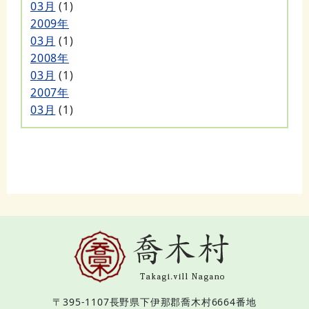
03月
(1)
2009年
03月
(1)
2008年
03月
(1)
2007年
03月
(1)
〒395-1107
長野県下伊那郡喬木村6664番地