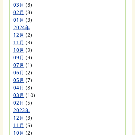
03月
(8)
02月
(3)
01月
(3)
2024年
12月
(2)
11月
(3)
10月
(9)
09月
(9)
07月
(1)
06月
(2)
05月
(7)
04月
(8)
03月
(10)
02月
(5)
2023年
12月
(3)
11月
(5)
10月
(2)