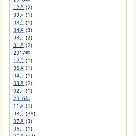
12月
(2)
09月
(1)
08月
(1)
04月
(3)
03月
(2)
01月
(2)
2017年
12月
(1)
06月
(1)
04月
(1)
03月
(2)
02月
(1)
2016年
11月
(1)
08月
(38)
07月
(3)
06月
(1)