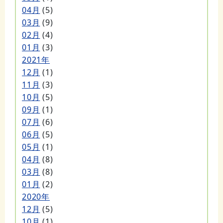
04月
(5)
03月
(9)
02月
(4)
01月
(3)
2021年
12月
(1)
11月
(3)
10月
(5)
09月
(1)
07月
(6)
06月
(5)
05月
(1)
04月
(8)
03月
(8)
01月
(2)
2020年
12月
(5)
10月
(1)